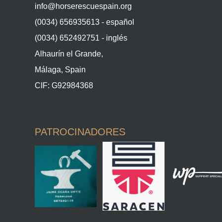
info@horserescuespain.org
(0034) 656935613 - español
(0034) 652492751 - inglés
Alhaurín el Grande,
Málaga, Spain
CIF: G92984368
PATROCINADORES