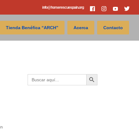
info@horserescuespain.org
Tienda Benéfica “ARCH”
Acerca
Contacto
Search
Botón de búsqueda
Buscar:
in