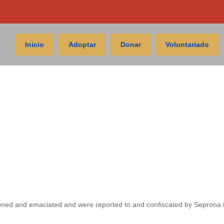
Inicio
Adoptar
Donar
Voluntariado
oned and emaciated and were reported to and confiscated by Seprona 